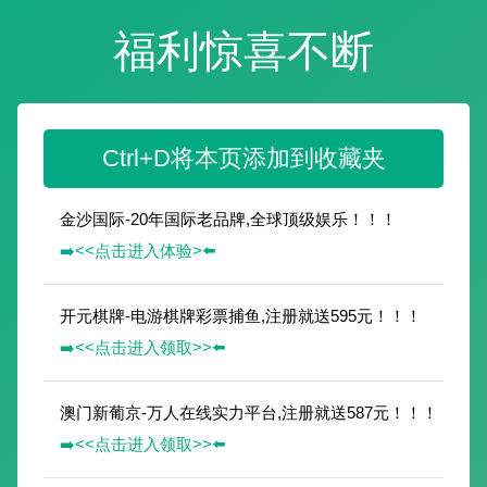
福利惊喜不断
Ctrl+D将本页添加到收藏夹
金沙国际-20年国际老品牌,全球顶级娱乐！！！
➡️<<点击进入体验>⬅️
开元棋牌-电游棋牌彩票捕鱼,注册就送595元！！！
➡️<<点击进入领取>>⬅️
澳门新葡京-万人在线实力平台,注册就送587元！！！
➡️<<点击进入领取>>⬅️