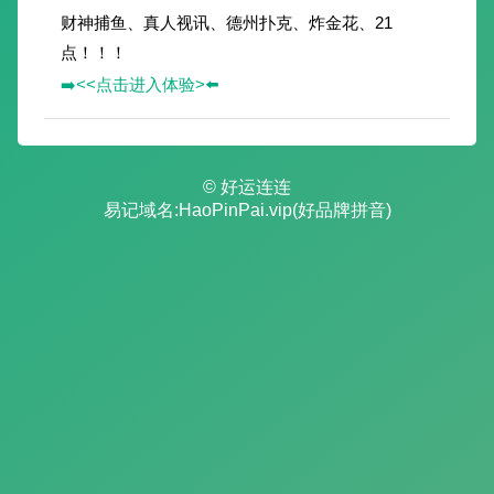
财神捕鱼、真人视讯、德州扑克、炸金花、21
点！！！
➡️<<点击进入体验>⬅️
© 好运连连
易记域名:HaoPinPai.vip(好品牌拼音)